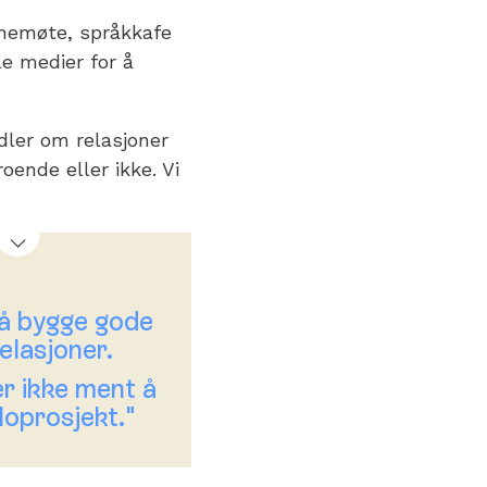
nnemøte, språkkafe
e medier for å
dler om relasjoner
ende eller ikke. Vi
 å bygge gode
elasjoner.
 er ikke ment å
loprosjekt."