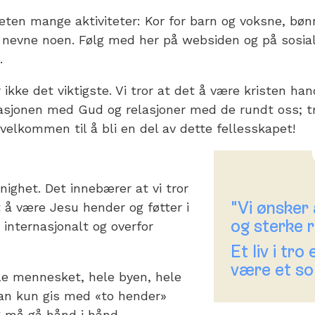
eten mange aktiviteter: Kor for barn og voksne, bø
å nevne noen. Følg med her på websiden og på sosial
.
kke det viktigste. Vi tror at det å være kristen han
asjonen med Gud og relasjoner med de rundt oss; tro
 velkommen til å bli en del av dette fellesskapet!
nighet. Det innebærer at vi tror
"Vi ønsker
å være Jesu hender og føtter i
og sterke r
, internasjonalt og overfor
Et liv i tro
være et so
e mennesket, hele byen, hele
kan kun gis med «to hender»
g må gå hånd i hånd.