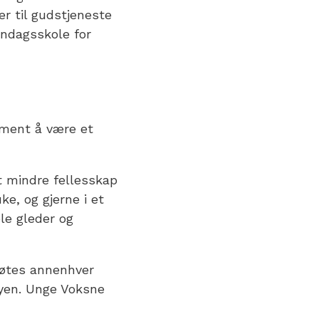
r til gudstjeneste
søndagsskole for
r ment å være et
et mindre fellesskap
e, og gjerne i et
ele gleder og
øtes annenhver
byen. Unge Voksne