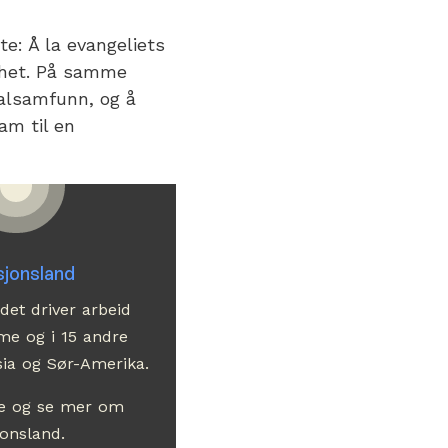
e: Å la evangeliets
ighet. På samme
kalsamfunn, og å
am til en
jonsland
et driver arbeid
e og i 15 andre
Asia og Sør-Amerika.
se og se mer om
onsland.