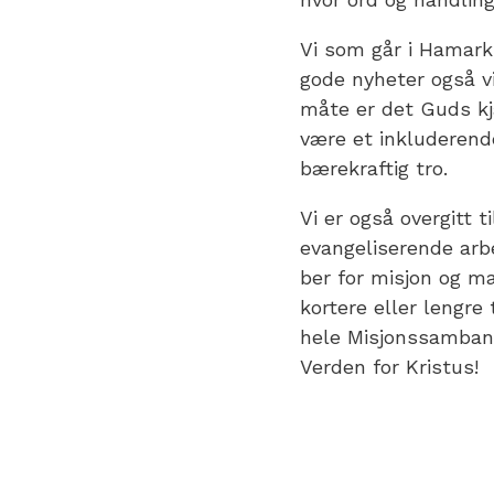
Vi som går i Hamarki
gode nyheter også v
måte er det Guds kjæ
være et inkluderende
bærekraftig tro.
Vi er også overgitt t
evangeliserende arbei
ber for misjon og ma
kortere eller lengre
hele Misjonssambande
Verden for Kristus!