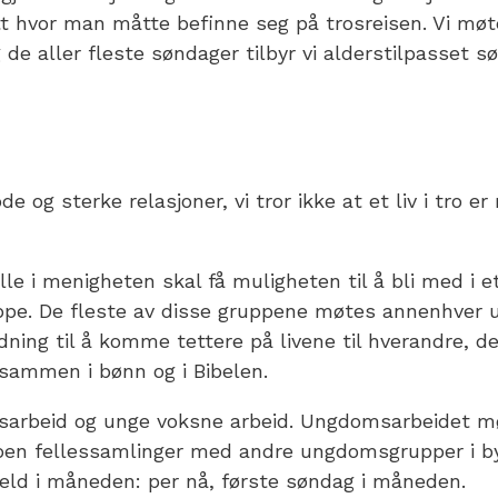
 hvor man måtte befinne seg på trosreisen. Vi møte
g de aller fleste søndager tilbyr vi alderstilpasset 
e og sterke relasjoner, vi tror ikke at et liv i tro e
alle i menigheten skal få muligheten til å bli med i 
pe. De fleste av disse gruppene møtes annenhver uk
edning til å komme tettere på livene til hverandre, d
sammen i bønn og i Bibelen.
sarbeid og unge voksne arbeid. Ungdomsarbeidet m
il noen fellessamlinger med andre ungdomsgrupper i 
ld i måneden: per nå, første søndag i måneden.