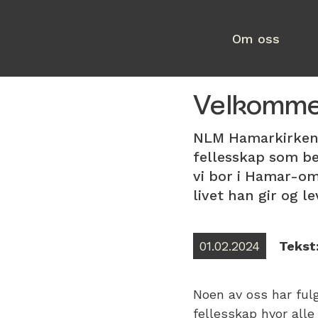
Om oss
Velkommen
NLM Hamarkirken 
fellesskap som bes
vi bor i Hamar-om
livet han gir og le
01.02.2024
Tekst
Noen av oss har ful
fellesskap hvor alle