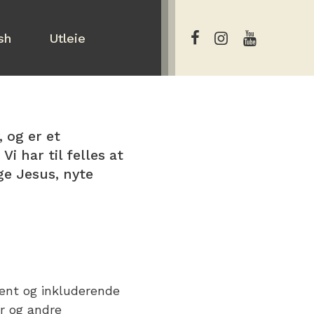
sh
Utleie
 og er et
i har til felles at
ge Jesus, nyte
pent og inkluderende
er og andre