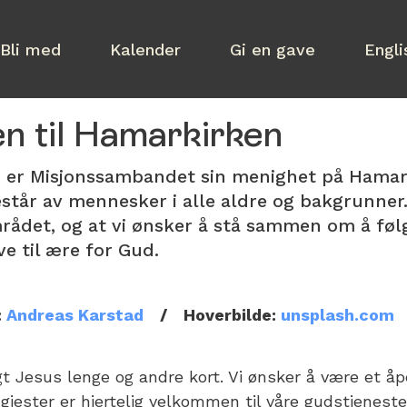
Bli med
Kalender
Gi en gave
Engli
 til Hamarkirken
er Misjonssambandet sin menighet på Hamar,
tår av mennesker i alle aldre og bakgrunner. V
rådet, og at vi ønsker å stå sammen om å føl
ve til ære for Gud.
:
Andreas Karstad
/
Hoverbilde:
unsplash.com
gt Jesus lenge og andre kort. Vi ønsker å være et å
 gjester er hjertelig velkommen til våre gudstjenest