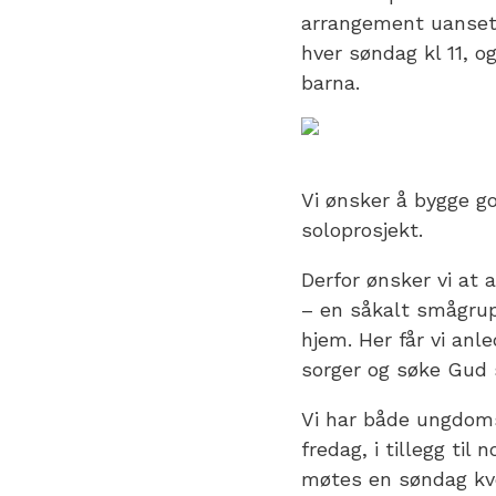
arrangement uansett
hver søndag kl 11, o
barna.
Vi ønsker å bygge god
soloprosjekt.
Derfor ønsker vi at 
– en såkalt smågrup
hjem. Her får vi anl
sorger og søke Gud 
Vi har både ungdom
fredag, i tillegg t
møtes en søndag kve