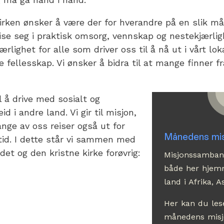
rken ønsker å være der for hverandre på en slik måt
ise seg i praktisk omsorg, vennskap og nestekjærl
rlighet for alle som driver oss til å nå ut i vårt lo
 fellesskap. Vi ønsker å bidra til at mange finner fr
il å drive med sosialt og
d i andre land. Vi gir til misjon,
nge av oss reiser også ut for
Månedens mis
 tid. I dette står vi sammen med
t og den kristne kirke forøvrig:
Misjonssamband
både her hjemm
land i Afrika, 
Her kan du le
månedens misj