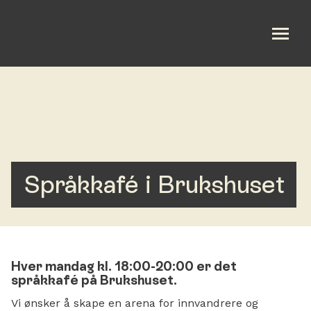
Om oss
Bli med
Kalender
Språkkafé i Brukshuset
Gi en gave
English
Hver mandag kl. 18:00-20:00 er det
Utleie
språkkafé på Brukshuset.
Vi ønsker å skape en arena for innvandrere og