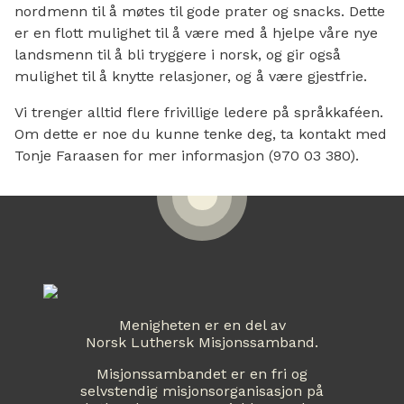
nordmenn til å møtes til gode prater og snacks. Dette
er en flott mulighet til å være med å hjelpe våre nye
landsmenn til å bli tryggere i norsk, og gir også
mulighet til å knytte relasjoner, og å være gjestfrie.
Vi trenger alltid flere frivillige ledere på språkkaféen.
Om dette er noe du kunne tenke deg, ta kontakt med
Tonje Faraasen for mer informasjon (970 03 380).
Menigheten er en del av
Norsk Luthersk Misjonssamband.
Misjonssambandet er en fri og
selvstendig misjonsorganisasjon på